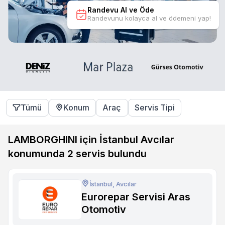
Randevu Al ve Öde
Randevunu kolayca al ve ödemeni yap!
Tümü
Konum
Araç
Servis Tipi
LAMBORGHINI için İstanbul Avcılar
konumunda
2
servis bulundu
İstanbul, Avcılar
Eurorepar Servisi Aras
Otomotiv