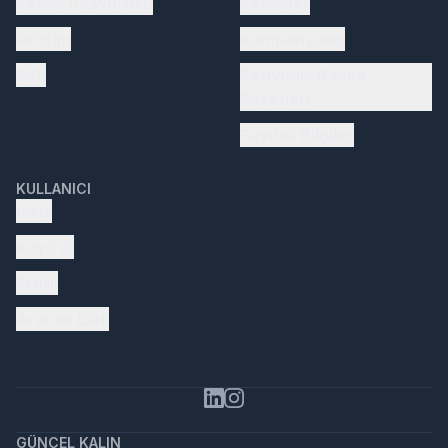
Servis başvurusu
Servisler
İletişim
Kampanyalar
SSS
Periyodik Bakım
Paketleri
Faydalı Bilgiler
KULLANICI
Giriş
Kayıt ol
Profil
Aracını Ekle
GÜNCEL KALIN