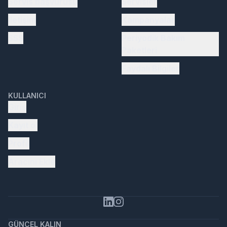
Servis başvurusu
Servisler
İletişim
Kampanyalar
SSS
Periyodik Bakım
Paketleri
Faydalı Bilgiler
KULLANICI
Giriş
Kayıt ol
Profil
Aracını Ekle
GÜNCEL KALIN