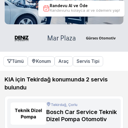
Randevu Al ve Öde
Randevunu kolayca al ve ödemeni yap!
Tümü
Konum
Araç
Servis Tipi
KIA için Tekirdağ konumunda
2
servis
bulundu
Tekirdağ, Çorlu
Bosch Car Service Teknik
Dizel Pompa Otomotiv