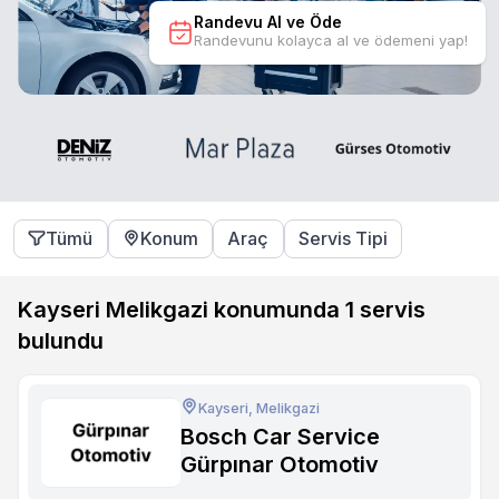
Randevu Al ve Öde
Randevunu kolayca al ve ödemeni yap!
Tümü
Konum
Araç
Servis Tipi
Kayseri Melikgazi konumunda
1
servis
bulundu
Kayseri, Melikgazi
Bosch Car Service
Gürpınar Otomotiv