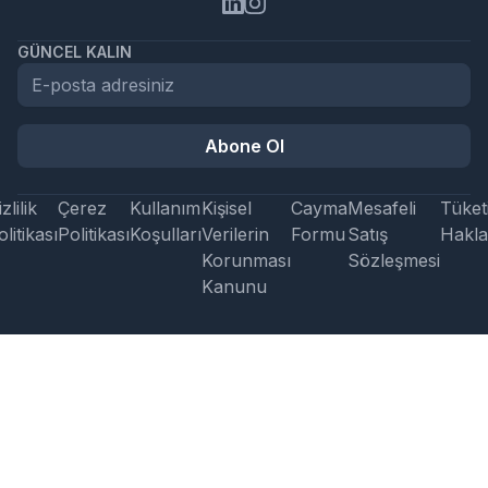
GÜNCEL KALIN
Abone Ol
zlilik
Çerez
Kullanım
Kişisel
Cayma
Mesafeli
Tüketi
litikası
Politikası
Koşulları
Verilerin
Formu
Satış
Hakla
Korunması
Sözleşmesi
Kanunu