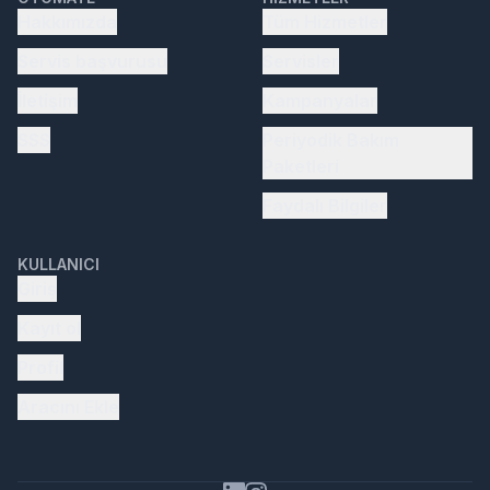
Hakkımızda
Tüm Hizmetler
Servis başvurusu
Servisler
İletişim
Kampanyalar
SSS
Periyodik Bakım
Paketleri
Faydalı Bilgiler
KULLANICI
Giriş
Kayıt ol
Profil
Aracını Ekle