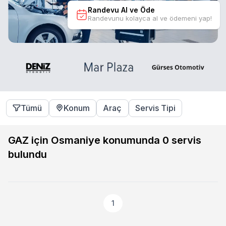
Randevu Al ve Öde
Randevunu kolayca al ve ödemeni yap!
Tümü
Konum
Araç
Servis Tipi
GAZ için Osmaniye konumunda
0
servis
bulundu
1