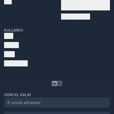
SSS
Periyodik Bakım
Paketleri
Faydalı Bilgiler
KULLANICI
Giriş
Kayıt ol
Profil
Aracını Ekle
GÜNCEL KALIN