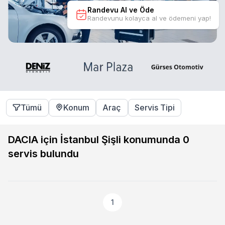
Randevu Al ve Öde
Randevunu kolayca al ve ödemeni yap!
Tümü
Konum
Araç
Servis Tipi
DACIA için İstanbul Şişli konumunda
0
servis bulundu
1