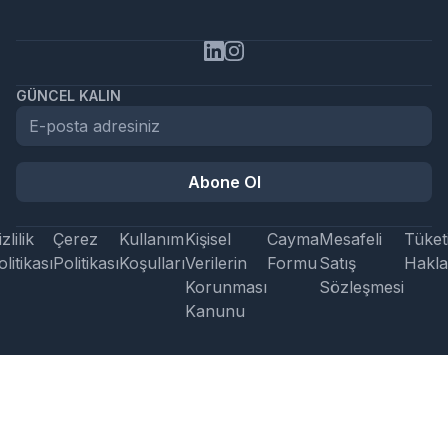
GÜNCEL KALIN
Abone Ol
zlilik
Çerez
Kullanım
Kişisel
Cayma
Mesafeli
Tüketi
litikası
Politikası
Koşulları
Verilerin
Formu
Satış
Hakla
Korunması
Sözleşmesi
Kanunu