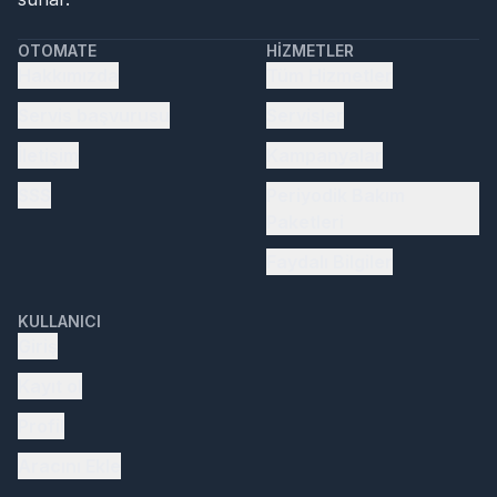
OTOMATE
HIZMETLER
Hakkımızda
Tüm Hizmetler
Servis başvurusu
Servisler
İletişim
Kampanyalar
SSS
Periyodik Bakım
Paketleri
Faydalı Bilgiler
KULLANICI
Giriş
Kayıt ol
Profil
Aracını Ekle