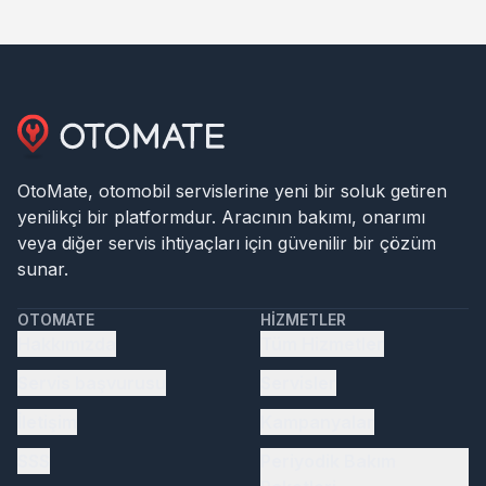
OtoMate, otomobil servislerine yeni bir soluk getiren
yenilikçi bir platformdur. Aracının bakımı, onarımı
veya diğer servis ihtiyaçları için güvenilir bir çözüm
sunar.
OTOMATE
HIZMETLER
Hakkımızda
Tüm Hizmetler
Servis başvurusu
Servisler
İletişim
Kampanyalar
SSS
Periyodik Bakım