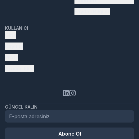
Paketleri
Faydalı Bilgiler
KULLANICI
Giriş
Kayıt ol
Profil
Aracını Ekle
GÜNCEL KALIN
Abone Ol