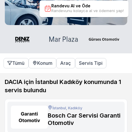
Randevu Al ve Öde
Randevunu kolayca al ve ödemeni yap!
Tümü
Konum
Araç
Servis Tipi
DACIA için İstanbul Kadıköy konumunda
1
servis bulundu
İstanbul, Kadıköy
Bosch Car Servisi Garanti
Otomotiv