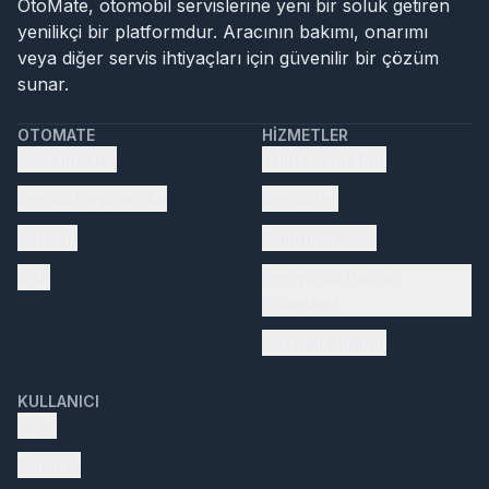
OtoMate, otomobil servislerine yeni bir soluk getiren
yenilikçi bir platformdur. Aracının bakımı, onarımı
veya diğer servis ihtiyaçları için güvenilir bir çözüm
sunar.
OTOMATE
HIZMETLER
Hakkımızda
Tüm Hizmetler
Servis başvurusu
Servisler
İletişim
Kampanyalar
SSS
Periyodik Bakım
Paketleri
Faydalı Bilgiler
KULLANICI
Giriş
Kayıt ol