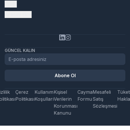
Profil
Aracını Ekle
GÜNCEL KALIN
Abone Ol
zlilik
Çerez
Kullanım
Kişisel
Cayma
Mesafeli
Tüketi
litikası
Politikası
Koşulları
Verilerin
Formu
Satış
Hakla
Korunması
Sözleşmesi
Kanunu