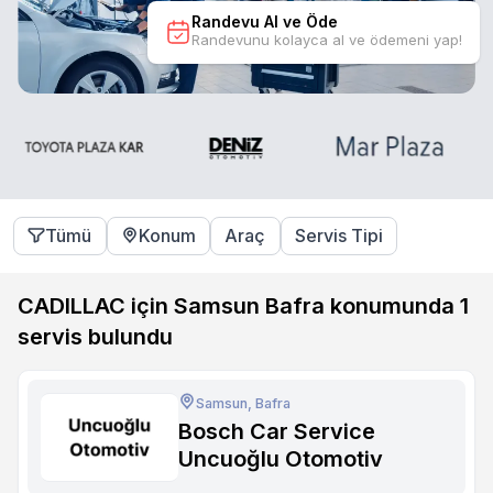
Randevu Al ve Öde
Randevunu kolayca al ve ödemeni yap!
Tümü
Konum
Araç
Servis Tipi
CADILLAC için Samsun Bafra konumunda
1
servis bulundu
Samsun, Bafra
Bosch Car Service
Uncuoğlu Otomotiv