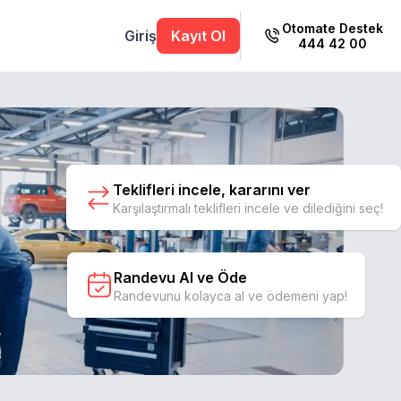
Otomate Destek
Giriş
Kayıt Ol
444 42 00
Teklifleri incele, kararını ver
Karşılaştırmalı teklifleri incele ve dilediğini seç!
Randevu Al ve Öde
Randevunu kolayca al ve ödemeni yap!