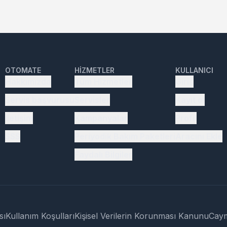
OTOMATE
HIZMETLER
KULLANICI
Hakkımızda
Tüm Hizmetler
Giriş
Servis başvurusu
Servisler
Kayıt ol
İletişim
Kampanyalar
Profil
SSS
Periyodik Bakım Paketleri
Aracını Ekle
Faydalı Bilgiler
sı
Kullanım Koşulları
Kişisel Verilerin Korunması Kanunu
Cay