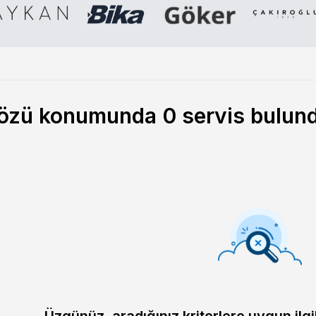
nözü konumunda
0
servis bulun