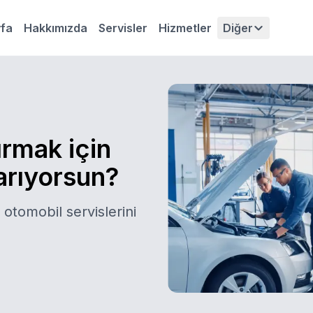
fa
Hakkımızda
Servisler
Hizmetler
Diğer
ırmak için
 arıyorsun?
 otomobil servislerini