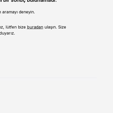
li bir sonuç bulunamadı.
en aramayı deneyin.
ız, lütfen bize
buradan
ulaşın. Size
duyarız.