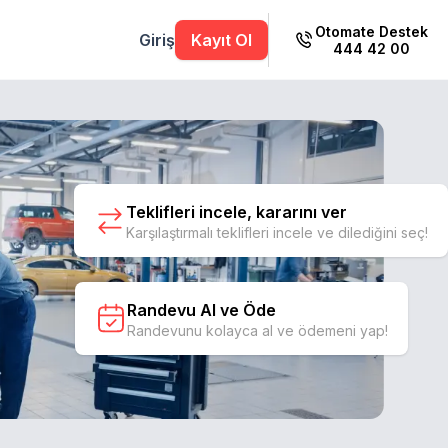
Otomate Destek
Giriş
Kayıt Ol
444 42 00
Teklifleri incele, kararını ver
Karşılaştırmalı teklifleri incele ve dilediğini seç!
Randevu Al ve Öde
Randevunu kolayca al ve ödemeni yap!