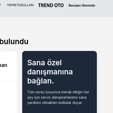
 bulundu
Sana özel
han
danışmanına
bağlan.
Tüm süreç boyunca merak ettiğin her
şey için servis danışmanlarımız sana
yardımcı olmaktan mutluluk duyar.