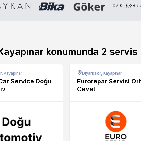
 Kayapınar konumunda
2
servis
r, Kayapınar
Diyarbakır, Kayapınar
Car Service Doğu
Eurorepar Servisi Or
iv
Cevat