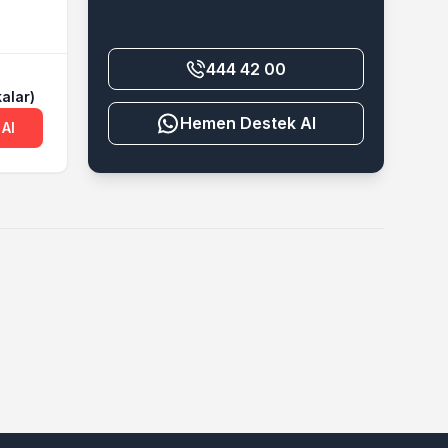
444 42 00
alar)
Destek Al
 Al