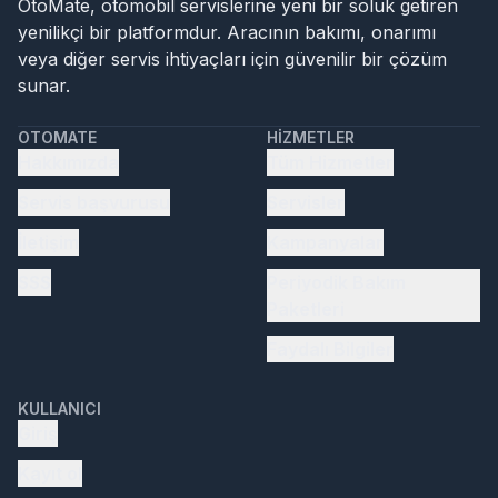
OtoMate, otomobil servislerine yeni bir soluk getiren
yenilikçi bir platformdur. Aracının bakımı, onarımı
veya diğer servis ihtiyaçları için güvenilir bir çözüm
sunar.
OTOMATE
HIZMETLER
Hakkımızda
Tüm Hizmetler
Servis başvurusu
Servisler
İletişim
Kampanyalar
SSS
Periyodik Bakım
Paketleri
Faydalı Bilgiler
KULLANICI
Giriş
Kayıt ol