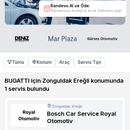
Randevu Al ve Öde
Randevunu kolayca al ve ödemeni yap!
Tümü
Konum
Araç
Servis Tipi
BUGATTI için Zonguldak Ereğli konumunda
1
servis bulundu
Zonguldak, Ereğli
Bosch Car Service Royal
Otomotiv