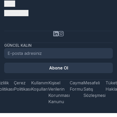
Profil
Aracını Ekle
GÜNCEL KALIN
Abone Ol
zlilik
Çerez
Kullanım
Kişisel
Cayma
Mesafeli
Tüketi
litikası
Politikası
Koşulları
Verilerin
Formu
Satış
Hakla
Korunması
Sözleşmesi
Kanunu