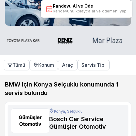
Randevu Al ve Öde
Randevunu kolayca al ve ödemeni yap!
Tümü
Konum
Araç
Servis Tipi
BMW için Konya Selçuklu konumunda
1
servis bulundu
Konya, Selçuklu
Bosch Car Service
Gümüşler Otomotiv