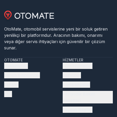
OtoMate, otomobil servislerine yeni bir soluk getiren
yenilikçi bir platformdur. Aracının bakımı, onarımı
veya diğer servis ihtiyaçları için güvenilir bir çözüm
sunar.
OTOMATE
HIZMETLER
Hakkımızda
Tüm Hizmetler
Servis başvurusu
Servisler
İletişim
Kampanyalar
SSS
Periyodik Bakım
Paketleri
Faydalı Bilgiler