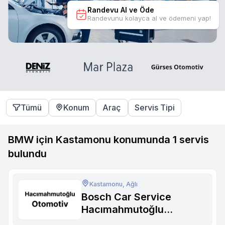
Randevu Al ve Öde
Randevunu kolayca al ve ödemeni yap!
Tümü
Konum
Araç
Servis Tipi
BMW için Kastamonu konumunda
1
servis
bulundu
Kastamonu, Ağlı
Bosch Car Service
Hacımahmutoğlu
Otomotiv