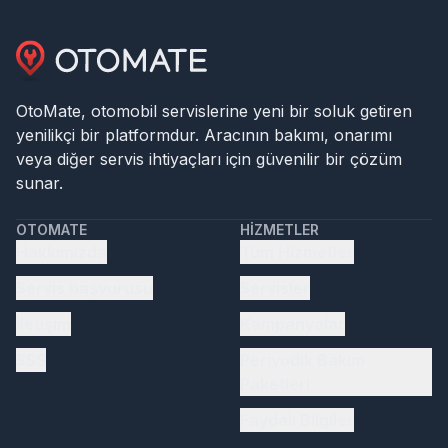
OtoMate, otomobil servislerine yeni bir soluk getiren
yenilikçi bir platformdur. Aracının bakımı, onarımı
veya diğer servis ihtiyaçları için güvenilir bir çözüm
sunar.
OTOMATE
HIZMETLER
Hakkımızda
Tüm Hizmetler
Servis başvurusu
Servisler
İletişim
Kampanyalar
SSS
Periyodik Bakım
Paketleri
Faydalı Bilgiler