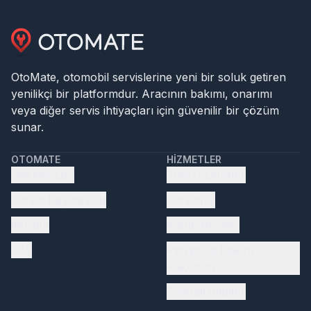
OtoMate, otomobil servislerine yeni bir soluk getiren
yenilikçi bir platformdur. Aracının bakımı, onarımı
veya diğer servis ihtiyaçları için güvenilir bir çözüm
sunar.
OTOMATE
HIZMETLER
Hakkımızda
Tüm Hizmetler
Servis başvurusu
Servisler
İletişim
Kampanyalar
SSS
Periyodik Bakım
Paketleri
Faydalı Bilgiler