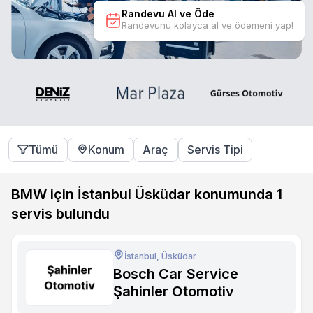
Randevu Al ve Öde
Randevunu kolayca al ve ödemeni yap!
Tümü
Konum
Araç
Servis Tipi
BMW için İstanbul Üsküdar konumunda
1
servis bulundu
İstanbul, Üsküdar
Bosch Car Service
Şahinler Otomotiv