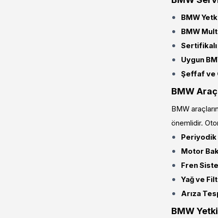
BMW Yetki
BMW Multi
Sertifikal
Uygun BMW
Şeffaf ve 
BMW Araç S
BMW araçların
önemlidir. Oto
Periyodik
Motor Bak
Fren Siste
Yağ ve Fil
Arıza Tesp
BMW Yetkil