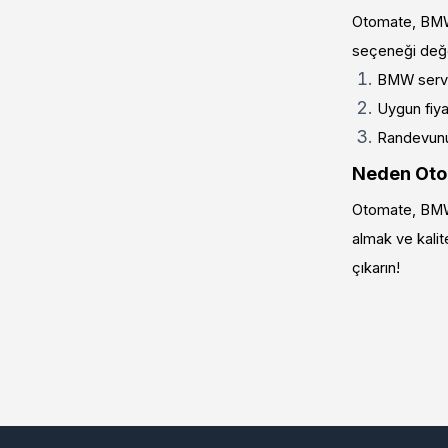
Otomate, BMW 
seçeneği değe
BMW servis
Uygun fiyat
Randevunuz
Neden Ot
Otomate, BMW 
almak ve kalite
çıkarın!