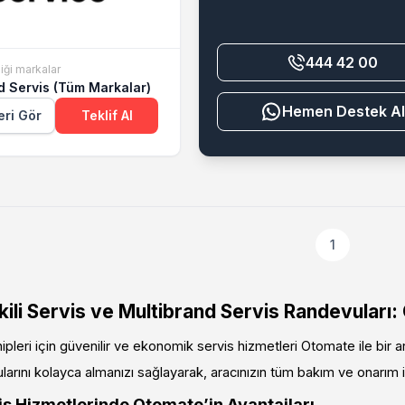
444 42 00
iği markalar
d Servis (Tüm Markalar)
Destek Al
eri Gör
Teklif Al
1
li Servis ve Multibrand Servis Randevuları:
leri için güvenilir ve ekonomik servis hizmetleri Otomate ile bir 
larını kolayca almanızı sağlayarak, aracınızın tüm bakım ve onarım ih
 Hizmetlerinde Otomate’in Avantajları