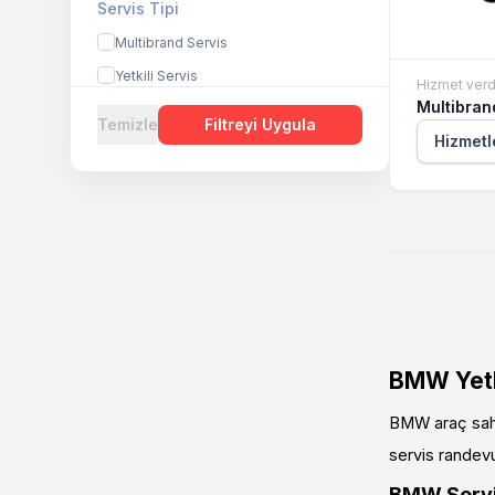
Servis Tipi
Multibrand Servis
Yetkili Servis
Hizmet verd
Multibran
Temizle
Filtreyi Uygula
Hizmetl
BMW Yetki
BMW araç sahip
servis randevu
BMW Servis