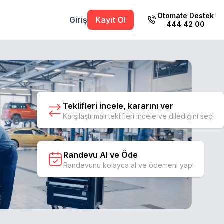
Otomate Destek
Giriş
Kayıt Ol
444 42 00
Teklifleri incele, kararını ver
Karşılaştırmalı teklifleri incele ve dilediğini seç!
Randevu Al ve Öde
Randevunu kolayca al ve ödemeni yap!