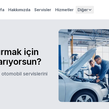
fa
Hakkımızda
Servisler
Hizmetler
Diğer
ırmak için
 arıyorsun?
 otomobil servislerini