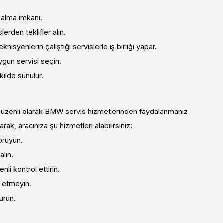
 alma imkanı.
erden teklifler alın.
knisyenlerin çalıştığı servislerle iş birliği yapar.
uygun servisi seçin.
ilde sunulur.
 düzenli olarak BMW servis hizmetlerinden faydalanmanız
k, aracınıza şu hizmetleri alabilirsiniz:
oruyun.
lın.
nli kontrol ettirin.
l etmeyin.
urun.