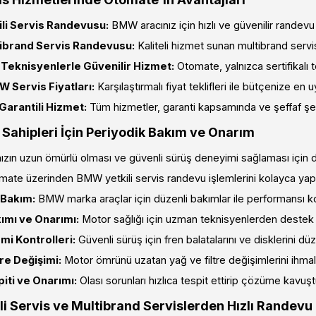
li Servis Randevusu:
BMW aracınız için hızlı ve güvenilir randevu
brand Servis Randevusu:
Kaliteli hizmet sunan multibrand servisl
ı Teknisyenlerle Güvenilir Hizmet:
Otomate, yalnızca sertifikalı te
 Servis Fiyatları:
Karşılaştırmalı fiyat teklifleri ile bütçenize en 
Garantili Hizmet:
Tüm hizmetler, garanti kapsamında ve şeffaf şek
ahipleri İçin Periyodik Bakım ve Onarım
ızın uzun ömürlü olması ve güvenli sürüş deneyimi sağlaması için
mate üzerinden BMW yetkili servis randevu işlemlerini kolayca yapara
 Bakım:
BMW marka araçlar için düzenli bakımlar ile performansı k
ımı ve Onarımı:
Motor sağlığı için uzman teknisyenlerden destek a
mi Kontrolleri:
Güvenli sürüş için fren balatalarını ve disklerini düze
tre Değişimi:
Motor ömrünü uzatan yağ ve filtre değişimlerini ihma
iti ve Onarımı:
Olası sorunları hızlıca tespit ettirip çözüme kavuşt
i Servis ve Multibrand Servislerden Hızlı Randevu