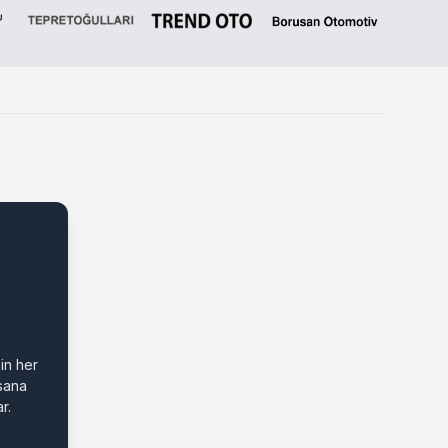
in her
 sana
r.