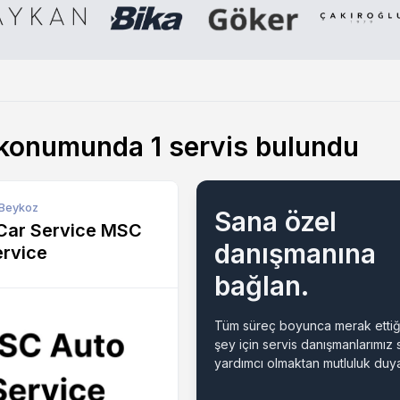
z konumunda
1
servis bulundu
, Beykoz
Sana özel
Car Service MSC
danışmanına
ervice
bağlan.
Tüm süreç boyunca merak ettiğ
şey için servis danışmanlarımız
yardımcı olmaktan mutluluk duya