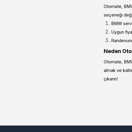
Otomate, BMW 
seçeneği değe
BMW servis
Uygun fiyat
Randevunuz
Neden Ot
Otomate, BMW 
almak ve kalite
çıkarın!