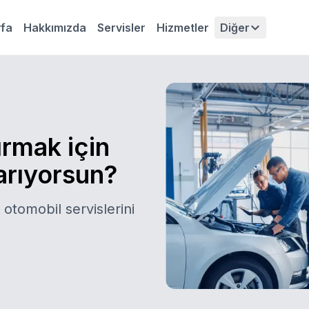
fa
Hakkımızda
Servisler
Hizmetler
Diğer
ırmak için
 arıyorsun?
 otomobil servislerini