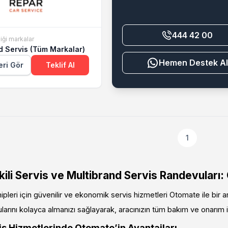
444 42 00
iği markalar
d Servis (Tüm Markalar)
Destek Al
eri Gör
Teklif Al
1
li Servis ve Multibrand Servis Randevuları:
leri için güvenilir ve ekonomik servis hizmetleri Otomate ile bir 
larını kolayca almanızı sağlayarak, aracınızın tüm bakım ve onarım ih
 Hizmetlerinde Otomate’in Avantajları