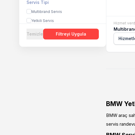
Servis Tipi
Multibrand Servis
Yetkili Servis
Hizmet verd
Multibran
Temizle
Filtreyi Uygula
Hizmetl
BMW Yetki
BMW araç sahip
servis randevu
BMW Servis