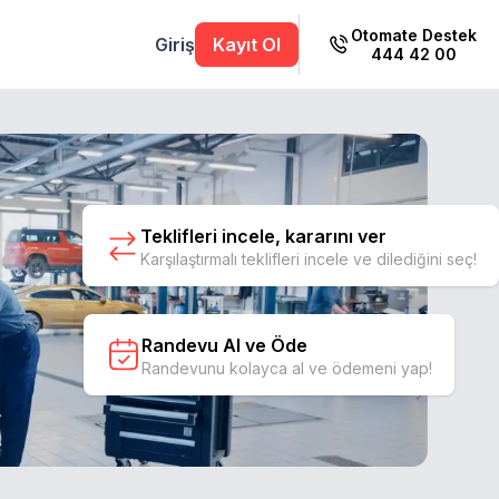
Otomate Destek
Giriş
Kayıt Ol
444 42 00
Teklifleri incele, kararını ver
Karşılaştırmalı teklifleri incele ve dilediğini seç!
Randevu Al ve Öde
Randevunu kolayca al ve ödemeni yap!