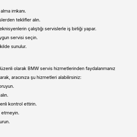
 alma imkanı.
erden teklifler alın.
knisyenlerin çalıştığı servislerle iş birliği yapar.
uygun servisi seçin.
ilde sunulur.
 düzenli olarak BMW servis hizmetlerinden faydalanmanız
k, aracınıza şu hizmetleri alabilirsiniz:
oruyun.
lın.
nli kontrol ettirin.
l etmeyin.
urun.