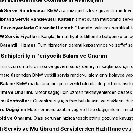
li Servis Randevusu:
BMW aracınız için hızlı ve güvenilir randevu
brand Servis Randevusu:
Kaliteli hizmet sunan multibrand servisl
ı Teknisyenlerle Güvenilir Hizmet:
Otomate, yalnızca sertifikalı te
 Servis Fiyatları:
Karşılaştırmalı fiyat teklifleri ile bütçenize en 
Garantili Hizmet:
Tüm hizmetler, garanti kapsamında ve şeffaf şek
ahipleri İçin Periyodik Bakım ve Onarım
ızın uzun ömürlü olması ve güvenli sürüş deneyimi sağlaması için
mate üzerinden BMW yetkili servis randevu işlemlerini kolayca yapara
 Bakım:
BMW marka araçlar için düzenli bakımlar ile performansı k
ımı ve Onarımı:
Motor sağlığı için uzman teknisyenlerden destek a
mi Kontrolleri:
Güvenli sürüş için fren balatalarını ve disklerini düze
tre Değişimi:
Motor ömrünü uzatan yağ ve filtre değişimlerini ihma
iti ve Onarımı:
Olası sorunları hızlıca tespit ettirip çözüme kavuşt
i Servis ve Multibrand Servislerden Hızlı Randevu