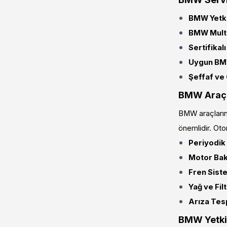
BMW Yetki
BMW Multi
Sertifikal
Uygun BMW
Şeffaf ve 
BMW Araç S
BMW araçların
önemlidir. Oto
Periyodik
Motor Bak
Fren Siste
Yağ ve Fil
Arıza Tesp
BMW Yetkil