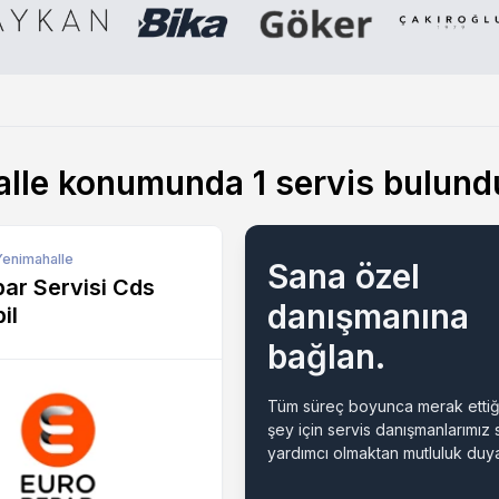
alle konumunda
1
servis bulund
Yenimahalle
Sana özel
ar Servisi Cds
danışmanına
il
bağlan.
Tüm süreç boyunca merak ettiğ
şey için servis danışmanlarımız
yardımcı olmaktan mutluluk duya