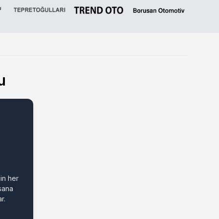
u
in her
 sana
r.