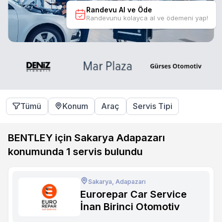
Randevu Al ve Öde
Randevunu kolayca al ve ödemeni yap!
Tümü
Konum
Araç
Servis Tipi
BENTLEY için Sakarya Adapazarı
konumunda
1
servis bulundu
Sakarya, Adapazarı
Eurorepar Car Service
İnan Birinci Otomotiv