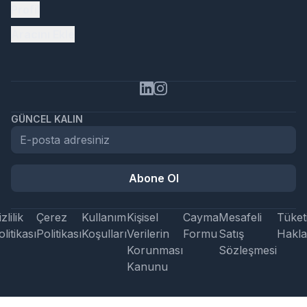
Profil
Aracını Ekle
GÜNCEL KALIN
Abone Ol
zlilik
Çerez
Kullanım
Kişisel
Cayma
Mesafeli
Tüketi
litikası
Politikası
Koşulları
Verilerin
Formu
Satış
Hakla
Korunması
Sözleşmesi
Kanunu