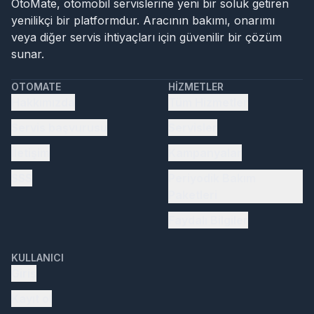
OtoMate, otomobil servislerine yeni bir soluk getiren
yenilikçi bir platformdur. Aracının bakımı, onarımı
veya diğer servis ihtiyaçları için güvenilir bir çözüm
sunar.
OTOMATE
HIZMETLER
Hakkımızda
Tüm Hizmetler
Servis başvurusu
Servisler
İletişim
Kampanyalar
SSS
Periyodik Bakım
Paketleri
Faydalı Bilgiler
KULLANICI
Giriş
Kayıt ol