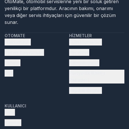
OtoMate, otomobil servislerine yeni bir soluk getiren
yenilikçi bir platformdur. Aracının bakımı, onarımı
veya diğer servis ihtiyaçları için güvenilir bir çözüm
sunar.
OTOMATE
HIZMETLER
Hakkımızda
Tüm Hizmetler
Servis başvurusu
Servisler
İletişim
Kampanyalar
SSS
Periyodik Bakım
Paketleri
Faydalı Bilgiler
KULLANICI
Giriş
Kayıt ol