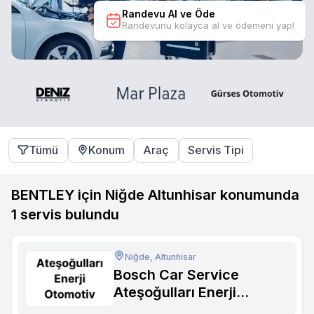
Randevu Al ve Öde
Randevunu kolayca al ve ödemeni yap!
Tümü
Konum
Araç
Servis Tipi
BENTLEY için Niğde Altunhisar konumunda
1
servis bulundu
Niğde, Altunhisar
Bosch Car Service
Ateşoğulları Enerji
Otomotiv