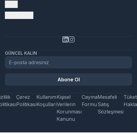
Profil
Aracını Ekle
GÜNCEL KALIN
Abone Ol
zlilik
Çerez
Kullanım
Kişisel
Cayma
Mesafeli
Tüketi
litikası
Politikası
Koşulları
Verilerin
Formu
Satış
Hakla
Korunması
Sözleşmesi
Kanunu