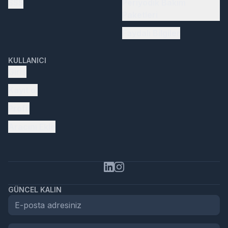
SSS
Periyodik Bakım
Paketleri
Faydalı Bilgiler
KULLANICI
Giriş
Kayıt ol
Profil
Aracını Ekle
GÜNCEL KALIN