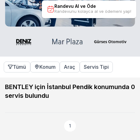
Randevu Al ve Öde
Randevunu kolayca al ve ödemeni yap!
Tümü
Konum
Araç
Servis Tipi
BENTLEY için İstanbul Pendik konumunda
0
servis bulundu
1