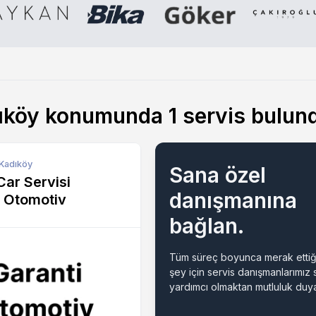
dıköy konumunda
1
servis bulun
 Kadıköy
Sana özel
ar Servisi
danışmanına
i Otomotiv
bağlan.
Tüm süreç boyunca merak ettiğ
şey için servis danışmanlarımız
yardımcı olmaktan mutluluk duya