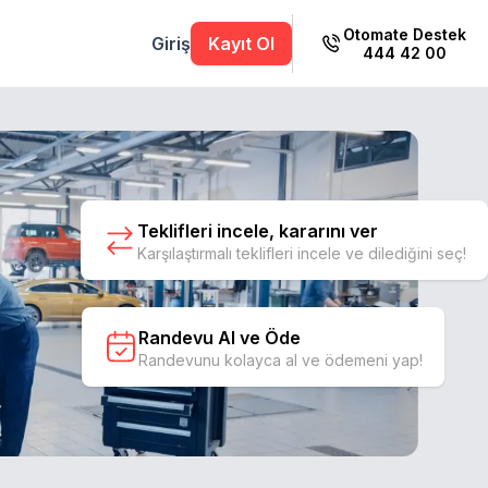
Otomate Destek
Giriş
Kayıt Ol
444 42 00
Teklifleri incele, kararını ver
Karşılaştırmalı teklifleri incele ve dilediğini seç!
Randevu Al ve Öde
Randevunu kolayca al ve ödemeni yap!