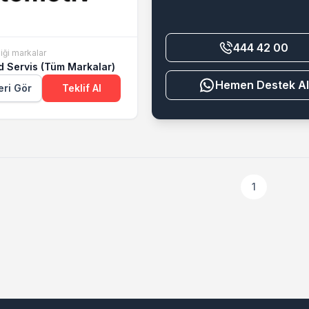
444 42 00
iği markalar
d Servis (Tüm Markalar)
Destek Al
eri Gör
Teklif Al
1