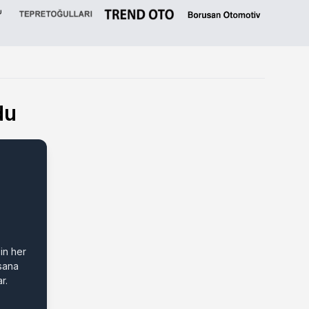
du
in her
 sana
r.