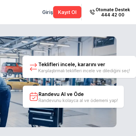
Otomate Destek
Giriş
Kayıt Ol
444 42 00
Teklifleri incele, kararını ver
Karşılaştırmalı teklifleri incele ve dilediğini seç!
Randevu Al ve Öde
Randevunu kolayca al ve ödemeni yap!