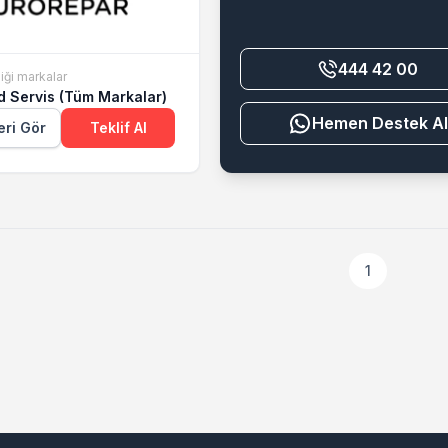
444 42 00
iği markalar
d Servis (Tüm Markalar)
Destek Al
eri Gör
Teklif Al
1