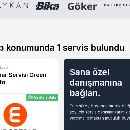
üp konumunda
1
servis bulundu
 Eyüp
Sana özel
ar Servisi Green
danışmanına
to
bağlan.
Ücretsiz Vale
Tüm süreç boyunca merak ettiğ
şey için servis danışmanlarımız
yardımcı olmaktan mutluluk duya