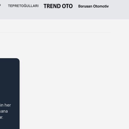
in her
 sana
r.