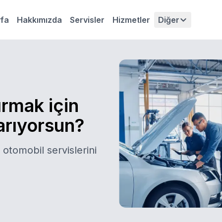
fa
Hakkımızda
Servisler
Hizmetler
Diğer
ırmak için
 arıyorsun?
 otomobil servislerini