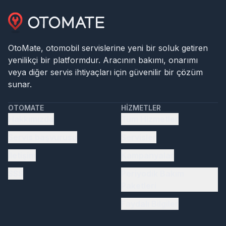
OtoMate, otomobil servislerine yeni bir soluk getiren
yenilikçi bir platformdur. Aracının bakımı, onarımı
veya diğer servis ihtiyaçları için güvenilir bir çözüm
sunar.
OTOMATE
HIZMETLER
Hakkımızda
Tüm Hizmetler
Servis başvurusu
Servisler
İletişim
Kampanyalar
SSS
Periyodik Bakım
Paketleri
Faydalı Bilgiler