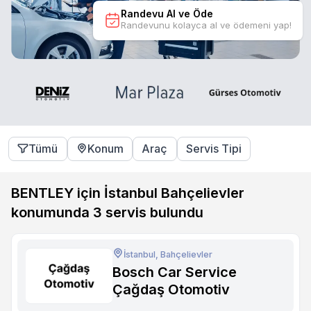
Randevu Al ve Öde
Randevunu kolayca al ve ödemeni yap!
Tümü
Konum
Araç
Servis Tipi
BENTLEY için İstanbul Bahçelievler
konumunda
3
servis bulundu
İstanbul, Bahçelievler
Bosch Car Service
Çağdaş Otomotiv