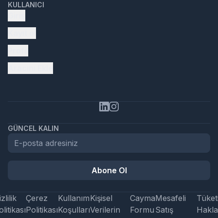
KULLANICI
Giriş
Kayıt ol
Profil
Aracını Ekle
GÜNCEL KALIN
Abone Ol
zlilik
Çerez
Kullanım
Kişisel
Cayma
Mesafeli
Tüketi
litikası
Politikası
Koşulları
Verilerin
Formu
Satış
Hakla