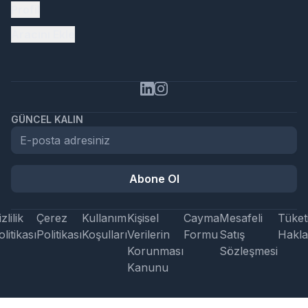
Profil
Aracını Ekle
GÜNCEL KALIN
Abone Ol
zlilik
Çerez
Kullanım
Kişisel
Cayma
Mesafeli
Tüketi
litikası
Politikası
Koşulları
Verilerin
Formu
Satış
Hakla
Korunması
Sözleşmesi
Kanunu