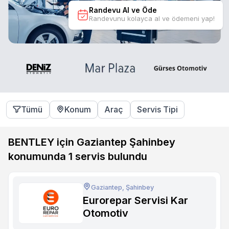
Randevu Al ve Öde
Randevunu kolayca al ve ödemeni yap!
Tümü
Konum
Araç
Servis Tipi
BENTLEY için Gaziantep Şahinbey
konumunda
1
servis bulundu
Gaziantep, Şahinbey
Eurorepar Servisi Kar
Otomotiv