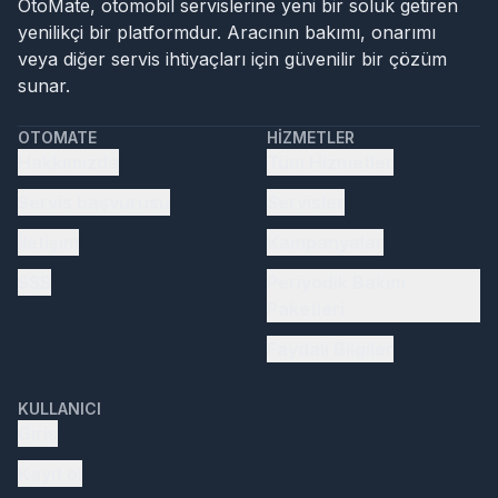
OtoMate, otomobil servislerine yeni bir soluk getiren
yenilikçi bir platformdur. Aracının bakımı, onarımı
veya diğer servis ihtiyaçları için güvenilir bir çözüm
sunar.
OTOMATE
HIZMETLER
Hakkımızda
Tüm Hizmetler
Servis başvurusu
Servisler
İletişim
Kampanyalar
SSS
Periyodik Bakım
Paketleri
Faydalı Bilgiler
KULLANICI
Giriş
Kayıt ol