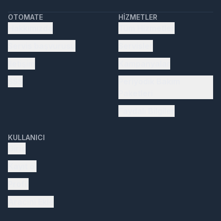
OTOMATE
HIZMETLER
Hakkımızda
Tüm Hizmetler
Servis başvurusu
Servisler
İletişim
Kampanyalar
SSS
Periyodik Bakım
Paketleri
Faydalı Bilgiler
KULLANICI
Giriş
Kayıt ol
Profil
Aracını Ekle