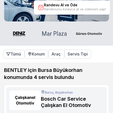
Randevu Al ve Öde
Randevunu kolayca al ve ödemeni yap!
Tümü
Konum
Araç
Servis Tipi
BENTLEY için Bursa Büyükorhan
konumunda
4
servis bulundu
Bursa, Büyükorhan
Bosch Car Service
Çalışkan El Otomotiv