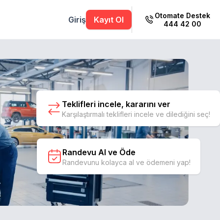
Otomate Destek
Giriş
Kayıt Ol
444 42 00
Teklifleri incele, kararını ver
Karşılaştırmalı teklifleri incele ve dilediğini seç!
Randevu Al ve Öde
Randevunu kolayca al ve ödemeni yap!