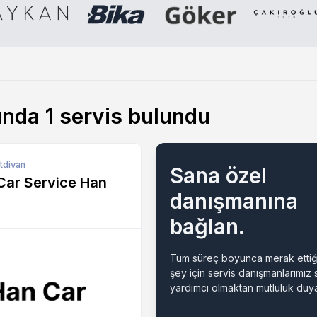
unda
1
servis bulundu
tdivan
Sana özel
Car Service Han
danışmanına
bağlan.
Tüm süreç boyunca merak ettiğ
şey için servis danışmanlarımız
yardımcı olmaktan mutluluk duya