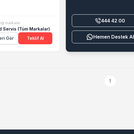
444 42 00
iği markalar
d Servis (Tüm Markalar)
Destek Al
eri Gör
Teklif Al
1