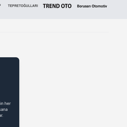
in her
 sana
r.