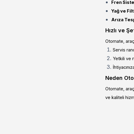
Fren Siste
Yağ ve Fil
Arıza Tesp
Hızlı ve Ş
Otomate, araç 
Servis ran
Yetkili ve 
İhtiyacınız
Neden Ot
Otomate, araç 
ve kaliteli hiz