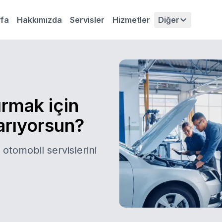
fa
Hakkımızda
Servisler
Hizmetler
Diğer
ırmak için
 arıyorsun?
 otomobil servislerini