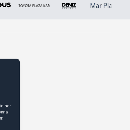
in her
 sana
r.