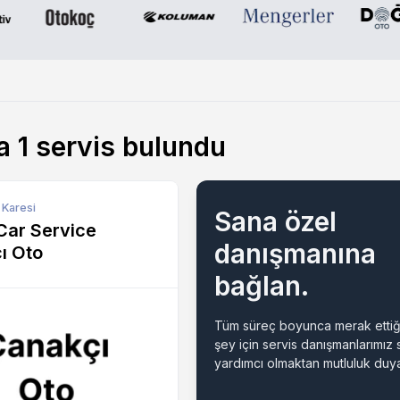
a
1
servis bulundu
, Karesi
Sana özel
Car Service
danışmanına
ı Oto
bağlan.
Tüm süreç boyunca merak ettiğ
şey için servis danışmanlarımız
yardımcı olmaktan mutluluk duya