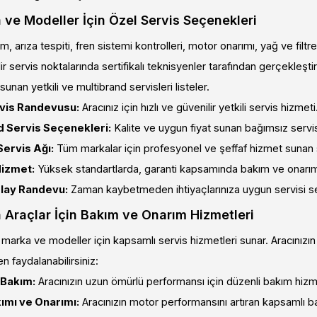
ve Modeller İçin Özel Servis Seçenekleri
, arıza tespiti, fren sistemi kontrolleri, motor onarımı, yağ ve filtre
ir servis noktalarında sertifikalı teknisyenler tarafından gerçekleştir
 sunan yetkili ve multibrand servisleri listeler.
rvis Randevusu:
Aracınız için hızlı ve güvenilir yetkili servis hizmeti
d Servis Seçenekleri:
Kalite ve uygun fiyat sunan bağımsız servis
Servis Ağı:
Tüm markalar için profesyonel ve şeffaf hizmet sunan s
Hizmet:
Yüksek standartlarda, garanti kapsamında bakım ve onarım
olay Randevu:
Zaman kaybetmeden ihtiyaçlarınıza uygun servisi s
Araçlar İçin Bakım ve Onarım Hizmetleri
arka ve modeller için kapsamlı servis hizmetleri sunar. Aracınızın 
n faydalanabilirsiniz:
 Bakım:
Aracınızın uzun ömürlü performansı için düzenli bakım hizme
ımı ve Onarımı:
Aracınızın motor performansını artıran kapsamlı 