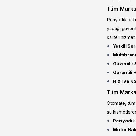
Tüm Marka 
Periyodik bakım
yaptığı güvenil
kaliteli hizmet
Yetkili Se
Multibran
Güvenilir 
Garantili 
Hızlı ve K
Tüm Marka 
Otomate, tüm m
şu hizmetlerde
Periyodik
Motor Bak