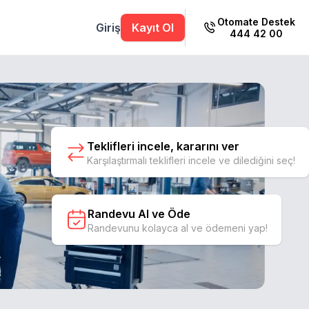
Otomate Destek
Giriş
Kayıt Ol
444 42 00
Teklifleri incele, kararını ver
Karşılaştırmalı teklifleri incele ve dilediğini seç!
Randevu Al ve Öde
Randevunu kolayca al ve ödemeni yap!