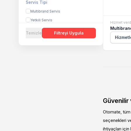
Servis Tipi
Multibrand Servis
Yetkili Servis
Hizmet verd
Multibran
Temizle
Filtreyi Uygula
Hizmetl
Güvenilir
Otomate, tüm m
seçenekleri ve
ihtiyaçları içi