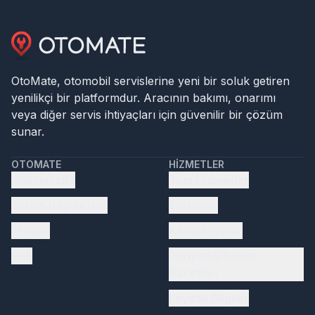
OtoMate, otomobil servislerine yeni bir soluk getiren
yenilikçi bir platformdur. Aracının bakımı, onarımı
veya diğer servis ihtiyaçları için güvenilir bir çözüm
sunar.
OTOMATE
HIZMETLER
Hakkımızda
Tüm Hizmetler
Servis başvurusu
Servisler
İletişim
Kampanyalar
SSS
Periyodik Bakım
Paketleri
Faydalı Bilgiler