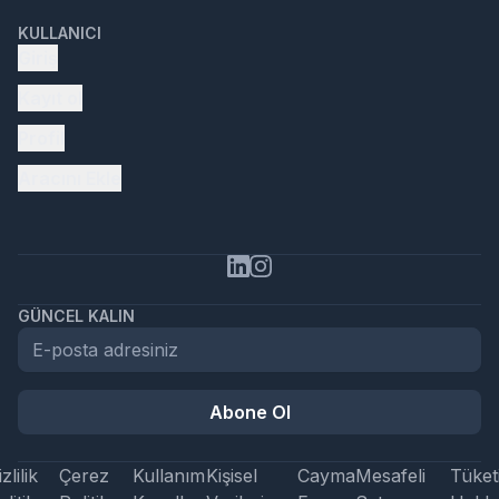
KULLANICI
Giriş
Kayıt ol
Profil
Aracını Ekle
GÜNCEL KALIN
Abone Ol
zlilik
Çerez
Kullanım
Kişisel
Cayma
Mesafeli
Tüketi