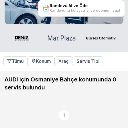
Randevu Al ve Öde
Randevunu kolayca al ve ödemeni yap!
Tümü
Konum
Araç
Servis Tipi
AUDI için Osmaniye Bahçe konumunda
0
servis bulundu
1