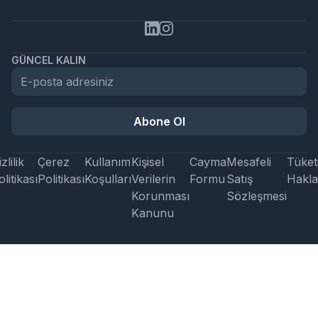
GÜNCEL KALIN
Abone Ol
zlilik
Çerez
Kullanım
Kişisel
Cayma
Mesafeli
Tüketi
litikası
Politikası
Koşulları
Verilerin
Formu
Satış
Hakla
Korunması
Sözleşmesi
Kanunu