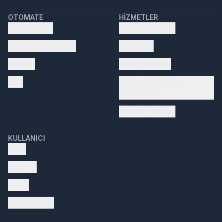
OTOMATE
HIZMETLER
Hakkımızda
Tüm Hizmetler
Servis başvurusu
Servisler
İletişim
Kampanyalar
SSS
Periyodik Bakım
Paketleri
Faydalı Bilgiler
KULLANICI
Giriş
Kayıt ol
Profil
Aracını Ekle