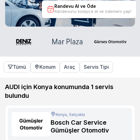
Randevu Al ve Öde
Randevunu kolayca al ve ödemeni yap!
Tümü
Konum
Araç
Servis Tipi
AUDI için Konya konumunda
1
servis
bulundu
Konya, Selçuklu
Bosch Car Service
Gümüşler Otomotiv