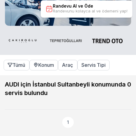
Randevu Al ve Öde
Randevunu kolayca al ve ödemeni yap!
Tümü
Konum
Araç
Servis Tipi
AUDI için İstanbul Sultanbeyli konumunda
0
servis bulundu
1