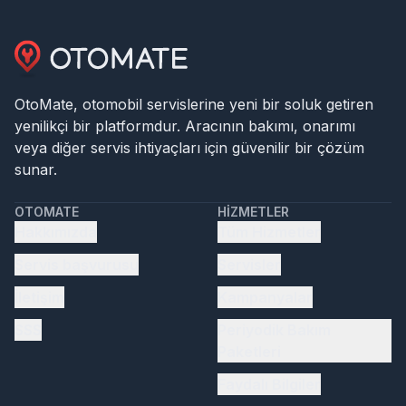
OtoMate, otomobil servislerine yeni bir soluk getiren
yenilikçi bir platformdur. Aracının bakımı, onarımı
veya diğer servis ihtiyaçları için güvenilir bir çözüm
sunar.
OTOMATE
HIZMETLER
Hakkımızda
Tüm Hizmetler
Servis başvurusu
Servisler
İletişim
Kampanyalar
SSS
Periyodik Bakım
Paketleri
Faydalı Bilgiler