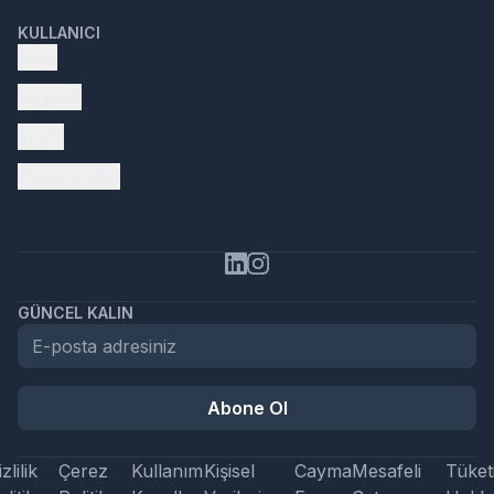
KULLANICI
Giriş
Kayıt ol
Profil
Aracını Ekle
GÜNCEL KALIN
Abone Ol
zlilik
Çerez
Kullanım
Kişisel
Cayma
Mesafeli
Tüketi