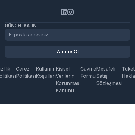
GÜNCEL KALIN
Abone Ol
zlilik
Çerez
Kullanım
Kişisel
Cayma
Mesafeli
Tüketi
litikası
Politikası
Koşulları
Verilerin
Formu
Satış
Hakla
Korunması
Sözleşmesi
Kanunu