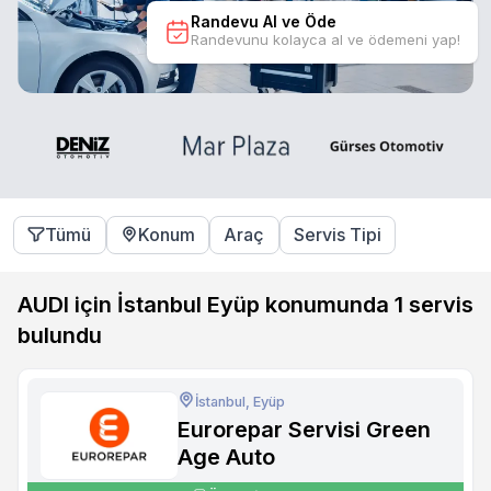
Randevu Al ve Öde
Randevunu kolayca al ve ödemeni yap!
Tümü
Konum
Araç
Servis Tipi
AUDI için İstanbul Eyüp konumunda
1
servis
bulundu
İstanbul, Eyüp
Eurorepar Servisi Green
Age Auto