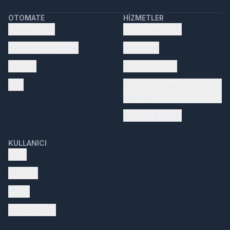
OTOMATE
HIZMETLER
Hakkımızda
Tüm Hizmetler
Servis başvurusu
Servisler
İletişim
Kampanyalar
SSS
Periyodik Bakım
Paketleri
Faydalı Bilgiler
KULLANICI
Giriş
Kayıt ol
Profil
Aracını Ekle