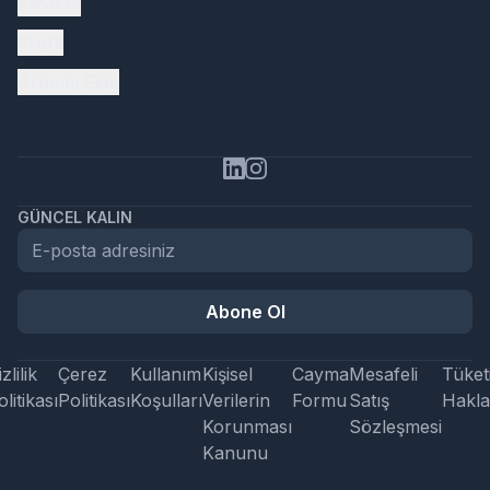
Kayıt ol
Profil
Aracını Ekle
GÜNCEL KALIN
Abone Ol
zlilik
Çerez
Kullanım
Kişisel
Cayma
Mesafeli
Tüketi
litikası
Politikası
Koşulları
Verilerin
Formu
Satış
Hakla
Korunması
Sözleşmesi
Kanunu