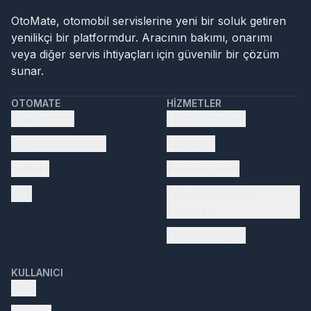
OtoMate, otomobil servislerine yeni bir soluk getiren
yenilikçi bir platformdur. Aracının bakımı, onarımı
veya diğer servis ihtiyaçları için güvenilir bir çözüm
sunar.
OTOMATE
HIZMETLER
Hakkımızda
Tüm Hizmetler
Servis başvurusu
Servisler
İletişim
Kampanyalar
SSS
Periyodik Bakım
Paketleri
Faydalı Bilgiler
KULLANICI
Giriş