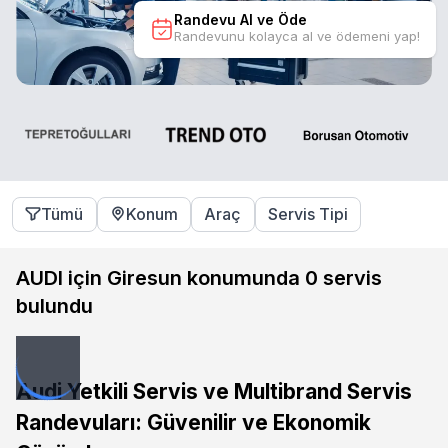
Randevu Al ve Öde
Randevunu kolayca al ve ödemeni yap!
Tümü
Konum
Araç
Servis Tipi
AUDI için Giresun konumunda
0
servis
bulundu
Audi Yetkili Servis ve Multibrand Servis
Randevuları: Güvenilir ve Ekonomik