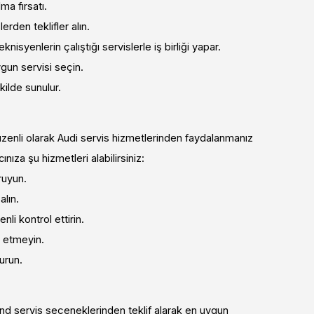
lma fırsatı.
erden teklifler alın.
eknisyenlerin çalıştığı servislerle iş birliği yapar.
uygun servisi seçin.
ilde sunulur.
üzenli olarak Audi servis hizmetlerinden faydalanmanız
nıza şu hizmetleri alabilirsiniz:
ruyun.
alın.
nli kontrol ettirin.
l etmeyin.
turun.
and servis seçeneklerinden teklif alarak en uygun