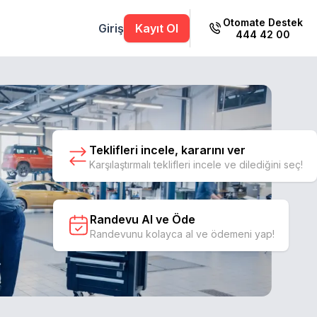
Otomate Destek
Giriş
Kayıt Ol
444 42 00
Teklifleri incele, kararını ver
Karşılaştırmalı teklifleri incele ve dilediğini seç!
Randevu Al ve Öde
Randevunu kolayca al ve ödemeni yap!