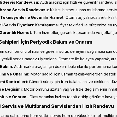
ili Servis Randevusu
: Audi aracınız için hızlı ve güvenilir randevu a
ibrand Servis Randevusu
: Kaliteli hizmet sunan multibrand servisl
ı Teknisyenlerle Güvenilir Hizmet
: Otomate, yalnızca sertifikalı t
 Servis Fiyatları
: Karşılaştırmalı fiyat teklifleri ile bütçenize en 
Garantili Hizmet
: Tüm hizmetler, garanti kapsamında ve şeffaf şek
Sahipleri İçin Periyodik Bakım ve Onarım
ızın uzun ömürlü olması ve güvenli sürüş deneyimi sağlaması için d
 yetkili servis randevu işlemlerini Otomate ile kolayca yaparak, aracı
 Bakım
: Audi marka araçlar için düzenli bakımlar ile performansı ko
ımı ve Onarımı
: Motor sağlığı için uzman teknisyenlerden destek 
mi Kontrolleri
: Güvenli sürüş için fren balatalarını ve disklerini düze
tre Değişimi
: Motor ömrünü uzatan yağ ve filtre değişimlerini ihma
iti ve Onarımı
: Olası sorunları hızlıca tespit ettirip çözüme kavuş
li Servis ve Multibrand Servislerden Hızlı Randevu
araç sahiplerine hem yetkili servis hem de yüksek kaliteli multibr