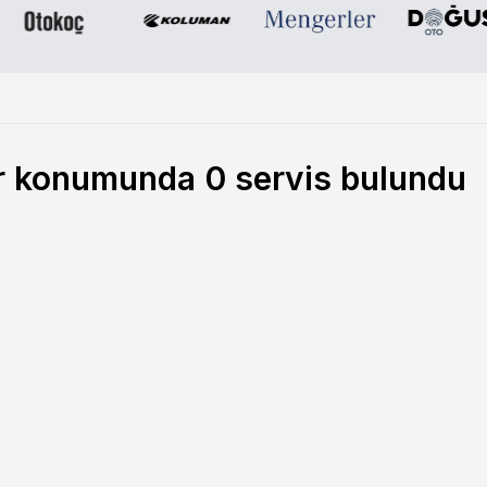
ar konumunda
0
servis bulundu