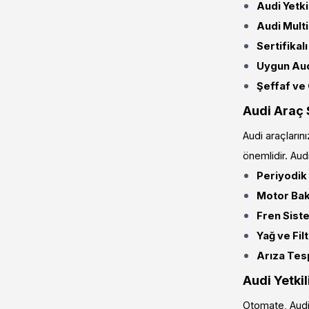
Audi Yetk
Audi Mult
Sertifikal
Uygun Audi
Şeffaf ve 
Audi Araç 
Audi araçların
önemlidir. Audi
Periyodik
Motor Bak
Fren Siste
Yağ ve Fil
Arıza Tesp
Audi Yetki
Otomate, Audi 