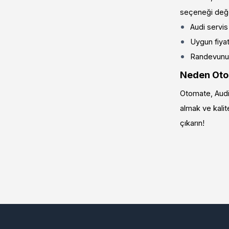
seçeneği değer
Audi servis
Uygun fiyat 
Randevunuzu
Neden Ot
Otomate, Audi 
almak ve kalite
çıkarın!