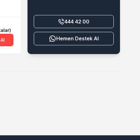
444 42 00
alar)
Destek Al
 Al