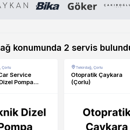
dağ konumunda
2
servis bulund
, Çorlu
Tekirdağ, Çorlu
Car Service
Otopratik Çaykara
 Dizel Pompa
(Çorlu)
iv