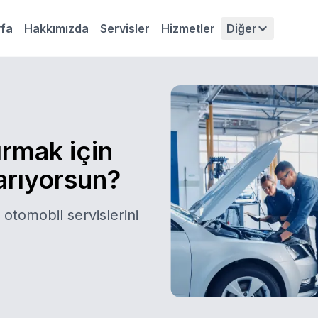
fa
Hakkımızda
Servisler
Hizmetler
Diğer
ırmak için
 arıyorsun?
 otomobil servislerini