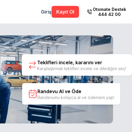
Otomate Destek
Giriş
Kayıt Ol
444 42 00
Teklifleri incele, kararını ver
Karşılaştırmalı teklifleri incele ve dilediğini seç!
Randevu Al ve Öde
Randevunu kolayca al ve ödemeni yap!