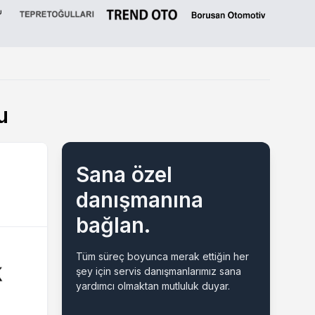
u
Sana özel
danışmanına
bağlan.
Tüm süreç boyunca merak ettiğin her
şey için servis danışmanlarımız sana
yardımcı olmaktan mutluluk duyar.