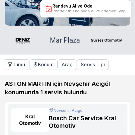
Randevu Al ve Öde
Randevunu kolayca al ve ödemeni yap!
Tümü
Konum
Araç
Servis Tipi
ASTON MARTIN için Nevşehir Acıgöl
konumunda
1
servis bulundu
Nevşehir, Acıgöl
Bosch Car Service Kral
Otomotiv