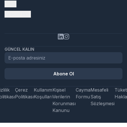
Profil
Aracını Ekle
GÜNCEL KALIN
Abone Ol
zlilik
Çerez
Kullanım
Kişisel
Cayma
Mesafeli
Tüketi
litikası
Politikası
Koşulları
Verilerin
Formu
Satış
Hakla
Korunması
Sözleşmesi
Kanunu