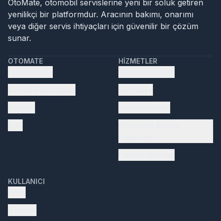
OtoMate, otomobil servislerine yeni bir soluk getiren
yenilikçi bir platformdur. Aracının bakımı, onarımı
veya diğer servis ihtiyaçları için güvenilir bir çözüm
sunar.
OTOMATE
HIZMETLER
Hakkımızda
Tüm Hizmetler
Servis başvurusu
Servisler
İletişim
Kampanyalar
SSS
Periyodik Bakım
Paketleri
Faydalı Bilgiler
KULLANICI
Giriş
Kayıt ol