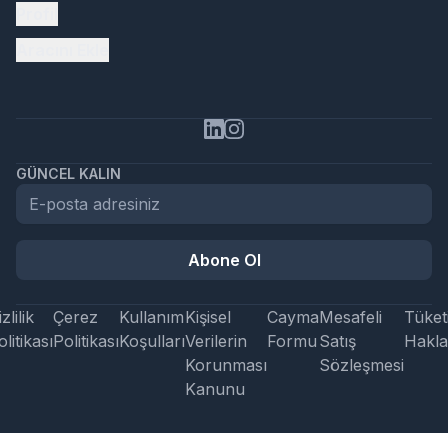
Profil
Aracını Ekle
GÜNCEL KALIN
Abone Ol
zlilik
Çerez
Kullanım
Kişisel
Cayma
Mesafeli
Tüketi
litikası
Politikası
Koşulları
Verilerin
Formu
Satış
Hakla
Korunması
Sözleşmesi
Kanunu