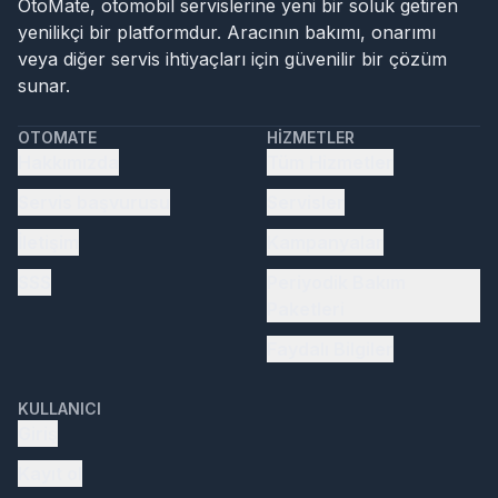
OtoMate, otomobil servislerine yeni bir soluk getiren
yenilikçi bir platformdur. Aracının bakımı, onarımı
veya diğer servis ihtiyaçları için güvenilir bir çözüm
sunar.
OTOMATE
HIZMETLER
Hakkımızda
Tüm Hizmetler
Servis başvurusu
Servisler
İletişim
Kampanyalar
SSS
Periyodik Bakım
Paketleri
Faydalı Bilgiler
KULLANICI
Giriş
Kayıt ol