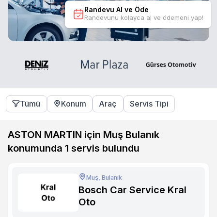
Randevu Al ve Öde
Randevunu kolayca al ve ödemeni yap!
Tümü
Konum
Araç
Servis Tipi
ASTON MARTIN için Muş Bulanık
konumunda
1
servis bulundu
Muş, Bulanık
Bosch Car Service Kral
Oto