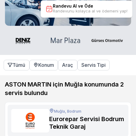
Randevu Al ve Öde
Randevunu kolayca al ve ödemeni yap!
Tümü
Konum
Araç
Servis Tipi
ASTON MARTIN için Muğla konumunda
2
servis bulundu
Muğla, Bodrum
Eurorepar Servisi Bodrum
Teknik Garaj