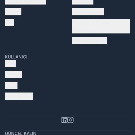
Servis başvurusu
Servisler
İletişim
Kampanyalar
SSS
Periyodik Bakım
Paketleri
Faydalı Bilgiler
KULLANICI
Giriş
Kayıt ol
Profil
Aracını Ekle
GÜNCEL KALIN