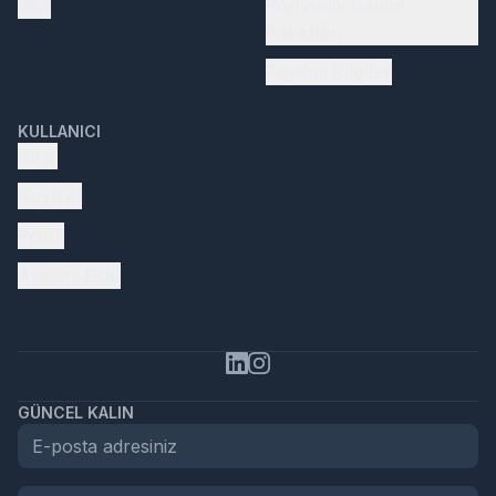
SSS
Periyodik Bakım
Paketleri
Faydalı Bilgiler
KULLANICI
Giriş
Kayıt ol
Profil
Aracını Ekle
GÜNCEL KALIN