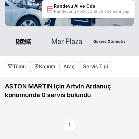
Randevu Al ve Öde
Randevunu kolayca al ve ödemeni yap!
Tümü
Konum
Araç
Servis Tipi
ASTON MARTIN için Artvin Ardanuç
konumunda
0
servis bulundu
1