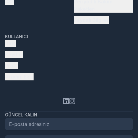
SSS
Periyodik Bakım
Paketleri
Faydalı Bilgiler
KULLANICI
Giriş
Kayıt ol
Profil
Aracını Ekle
GÜNCEL KALIN