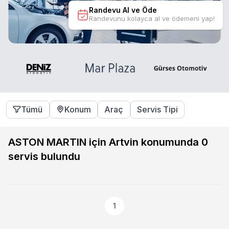
Randevu Al ve Öde
Randevunu kolayca al ve ödemeni yap!
Tümü
Konum
Araç
Servis Tipi
ASTON MARTIN için Artvin konumunda
0
servis bulundu
1