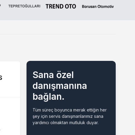
Sana özel
S
danışmanına
bağlan.
Tüm süreç boyunca merak ettiğin her
şey için servis danışmanlarımız sana
yardımcı olmaktan mutluluk duyar.