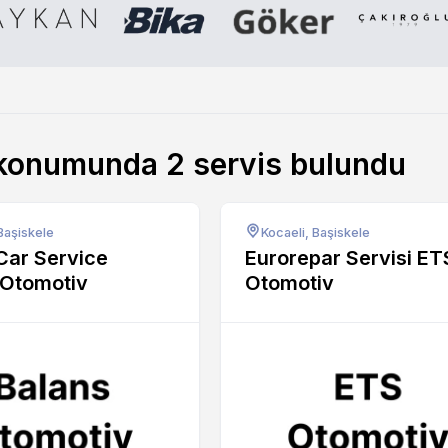
 konumunda
2
servis bulundu
Başiskele
Kocaeli, Başiskele
Car Service
Eurorepar Servisi ET
 Otomotiv
Otomotiv