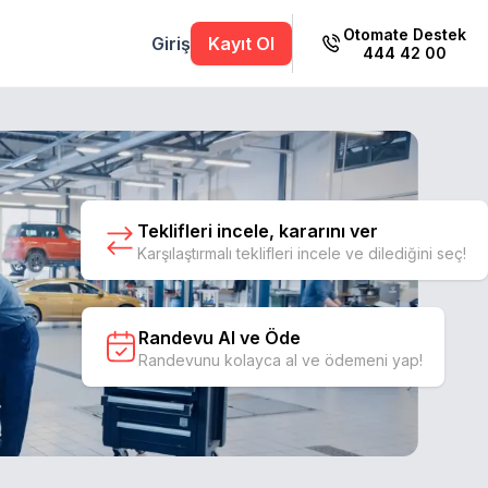
Otomate Destek
Giriş
Kayıt Ol
444 42 00
Teklifleri incele, kararını ver
Karşılaştırmalı teklifleri incele ve dilediğini seç!
Randevu Al ve Öde
Randevunu kolayca al ve ödemeni yap!