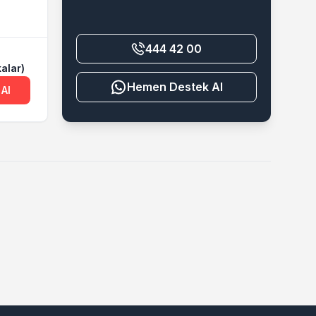
444 42 00
alar)
Destek Al
 Al