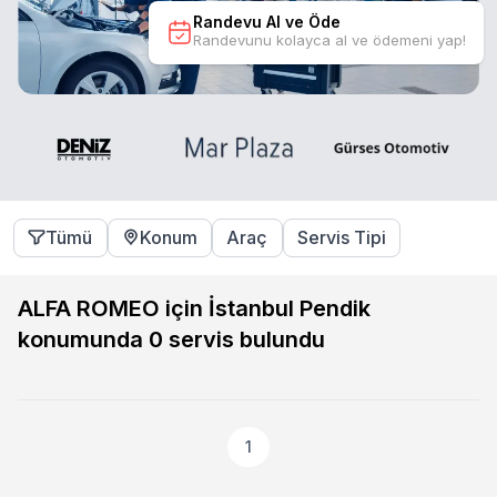
Randevu Al ve Öde
Randevunu kolayca al ve ödemeni yap!
Tümü
Konum
Araç
Servis Tipi
ALFA ROMEO için İstanbul Pendik
konumunda
0
servis bulundu
1