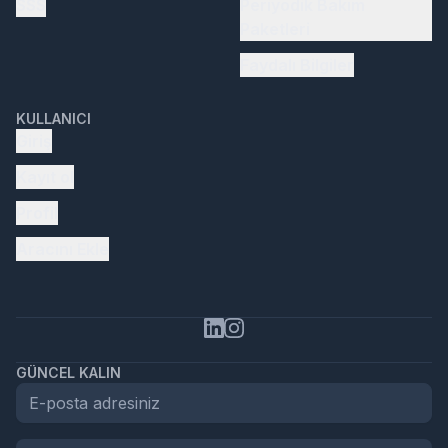
SSS
Periyodik Bakım
Paketleri
Faydalı Bilgiler
KULLANICI
Giriş
Kayıt ol
Profil
Aracını Ekle
GÜNCEL KALIN