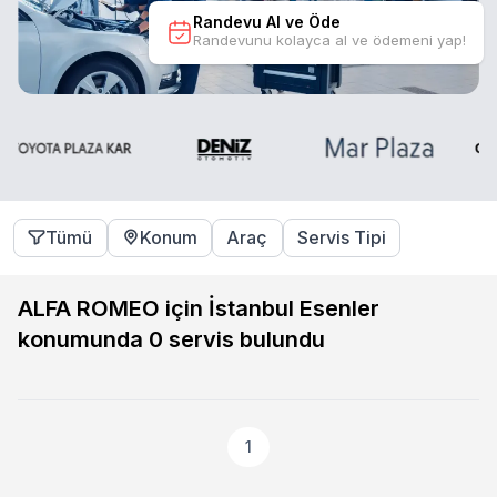
Randevu Al ve Öde
Randevunu kolayca al ve ödemeni yap!
Tümü
Konum
Araç
Servis Tipi
ALFA ROMEO için İstanbul Esenler
konumunda
0
servis bulundu
1