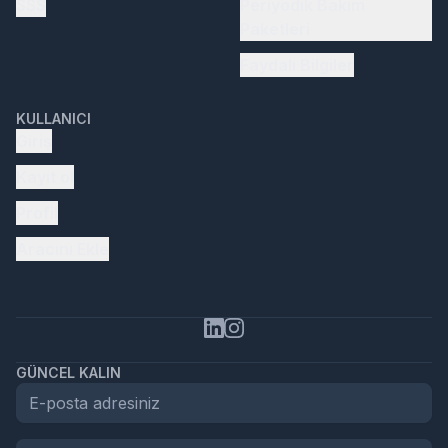
SSS
Periyodik Bakım
Paketleri
Faydalı Bilgiler
KULLANICI
Giriş
Kayıt ol
Profil
Aracını Ekle
GÜNCEL KALIN