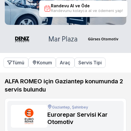
Randevu Al ve Öde
Randevunu kolayca al ve ödemeni yap!
Tümü
Konum
Araç
Servis Tipi
ALFA ROMEO için Gaziantep konumunda
2
servis bulundu
Gaziantep, Şahinbey
Eurorepar Servisi Kar
Otomotiv