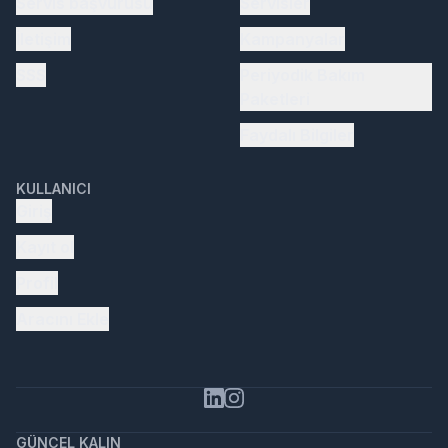
Servis başvurusu
Servisler
İletişim
Kampanyalar
SSS
Periyodik Bakım
Paketleri
Faydalı Bilgiler
KULLANICI
Giriş
Kayıt ol
Profil
Aracını Ekle
GÜNCEL KALIN