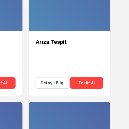
Arıza Tespit
f Al
Detaylı Bilgi
Teklif Al