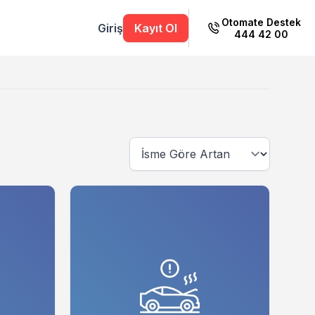
Otomate Destek
Giriş
Kayıt Ol
444 42 00