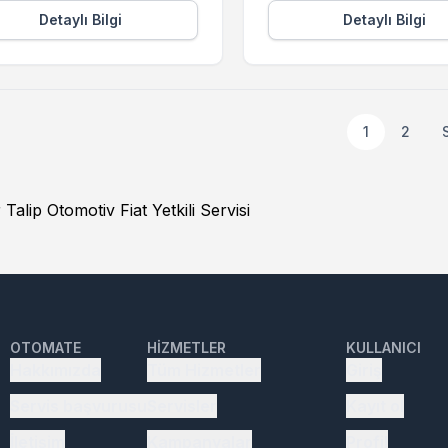
Detaylı Bilgi
Detaylı Bilgi
1
2
 Talip Otomotiv Fiat Yetkili Servisi
OTOMATE
HIZMETLER
KULLANICI
Hakkımızda
Tüm Hizmetler
Giriş
Servis başvurusu
Servisler
Kayıt ol
İletişim
Kampanyalar
Profil