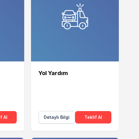
Yol Yardım
f Al
Detaylı Bilgi
Teklif Al