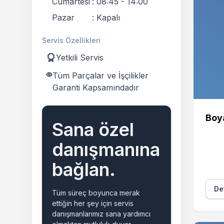
Cumartesi
:
08:45 - 14:00
Pazar
:
Kapalı
Servis Özellikleri
Yetkili Servis
Tüm Parçalar ve İşçilikler
Garanti Kapsamındadır
Boy
Sana özel
danışmanına
bağlan.
Det
Tüm süreç boyunca merak
ettiğin her şey için servis
danışmanlarımız sana yardımcı