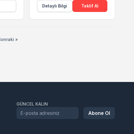
Detaylı Bilgi
Teklif Al
Sonraki »
GÜNCEL KALIN
Abone Ol