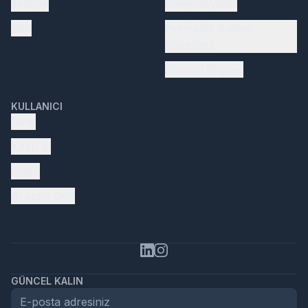
İletişim
Kampanyalar
SSS
Periyodik Bakım
Paketleri
Faydalı Bilgiler
KULLANICI
Giriş
Kayıt ol
Profil
Aracını Ekle
GÜNCEL KALIN