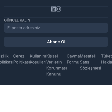
GÜNCEL KALIN
Abone Ol
zlilik
Çerez
Kullanım
Kişisel
Cayma
Mesafeli
Tüketi
litikası
Politikası
Koşulları
Verilerin
Formu
Satış
Hakla
Korunması
Sözleşmesi
Kanunu