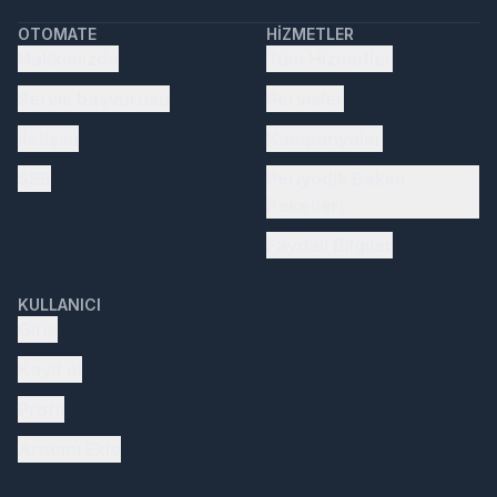
OTOMATE
HIZMETLER
Hakkımızda
Tüm Hizmetler
Servis başvurusu
Servisler
İletişim
Kampanyalar
SSS
Periyodik Bakım
Paketleri
Faydalı Bilgiler
KULLANICI
Giriş
Kayıt ol
Profil
Aracını Ekle