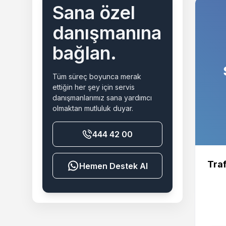
Sana özel
danışmanına
bağlan.
Tüm süreç boyunca merak
ettiğin her şey için servis
danışmanlarımız sana yardımcı
olmaktan mutluluk duyar.
444 42 00
Traf
Destek Al