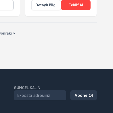
Detaylı Bilgi
Teklif Al
Sonraki »
GÜNCEL KALIN
Abone Ol