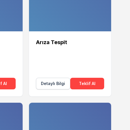
Arıza Tespit
f Al
Detaylı Bilgi
Teklif Al