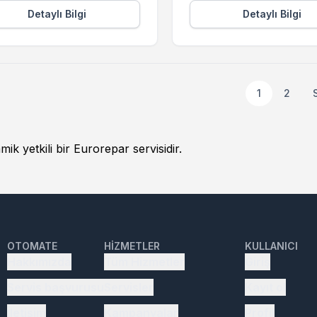
Detaylı Bilgi
Detaylı Bilgi
1
2
mik yetkili bir Eurorepar servisidir.
OTOMATE
HIZMETLER
KULLANICI
Hakkımızda
Tüm Hizmetler
Giriş
Servis başvurusu
Servisler
Kayıt ol
İletişim
Kampanyalar
Profil