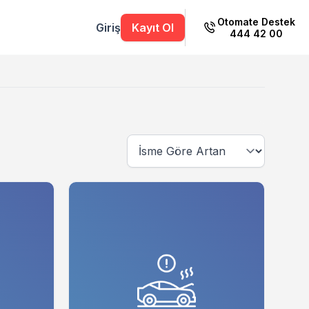
Otomate Destek
Giriş
Kayıt Ol
444 42 00