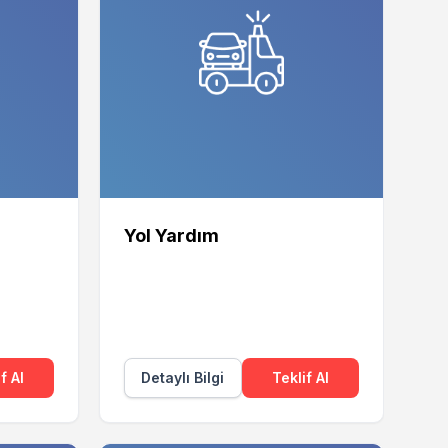
Yol Yardım
f Al
Detaylı Bilgi
Teklif Al