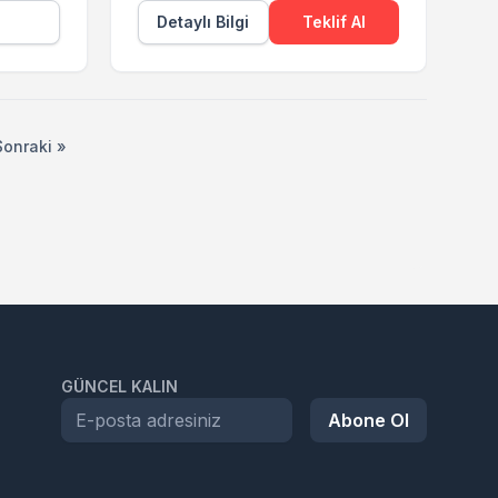
Detaylı Bilgi
Teklif Al
Sonraki »
GÜNCEL KALIN
Abone Ol