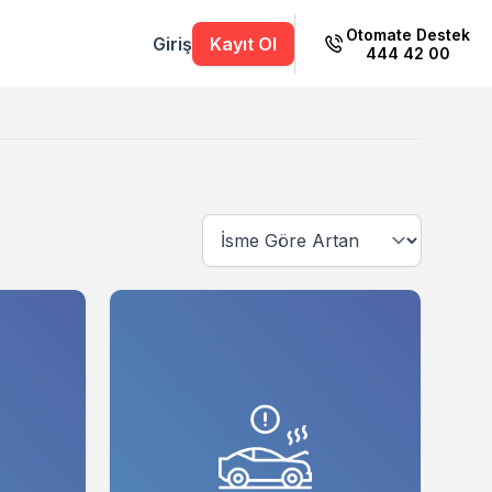
Otomate Destek
Giriş
Kayıt Ol
444 42 00