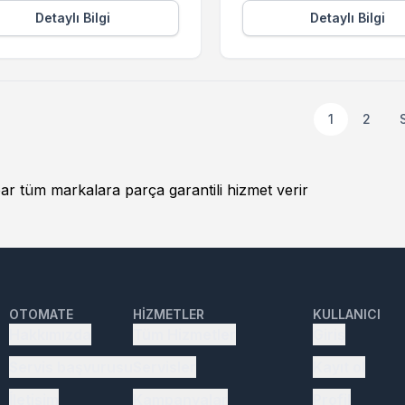
Detaylı Bilgi
Detaylı Bilgi
1
2
r tüm markalara parça garantili hizmet verir
OTOMATE
HIZMETLER
KULLANICI
Hakkımızda
Tüm Hizmetler
Giriş
Servis başvurusu
Servisler
Kayıt ol
İletişim
Kampanyalar
Profil