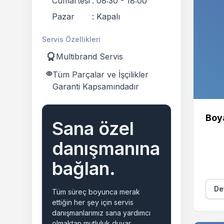
Cumartesi
:
08:30 - 18:00
Pazar
:
Kapalı
Servis Özellikleri
Multibrand Servis
Tüm Parçalar ve İşçilikler
Garanti Kapsamındadır
Boy
Sana özel
danışmanına
bağlan.
Det
Tüm süreç boyunca merak
ettiğin her şey için servis
danışmanlarımız sana yardımcı
olmaktan mutluluk duyar.