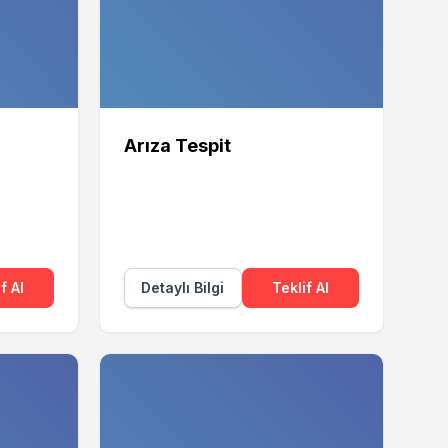
Arıza Tespit
f Al
Detaylı Bilgi
Teklif Al