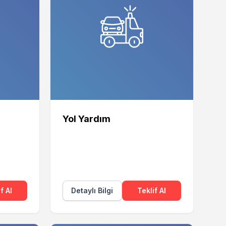
Yol Yardım
f Al
Detaylı Bilgi
Teklif Al