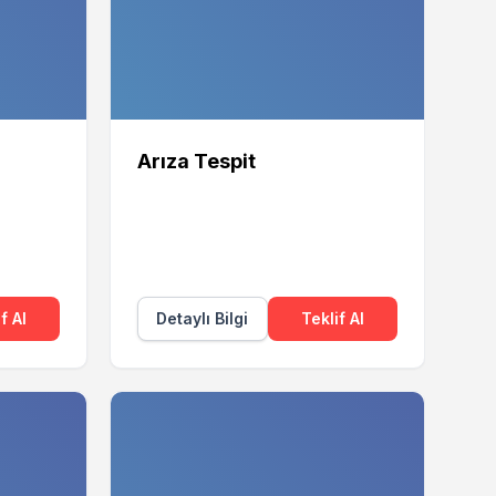
Arıza Tespit
f Al
Detaylı Bilgi
Teklif Al