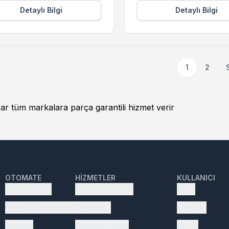
Detaylı Bilgi
Detaylı Bilgi
1
2
r tüm markalara parça garantili hizmet verir
OTOMATE
HIZMETLER
KULLANICI
Hakkımızda
Tüm Hizmetler
Giriş
Servis başvurusu
Servisler
Kayıt ol
İletişim
Kampanyalar
Profil