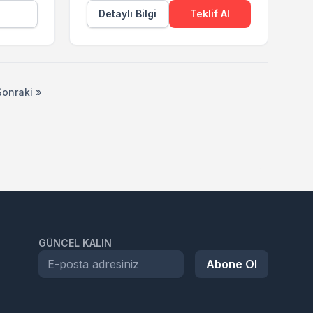
Detaylı Bilgi
Teklif Al
Sonraki »
GÜNCEL KALIN
Abone Ol