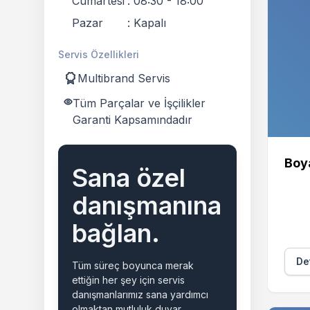
Cumartesi
:
08:30 - 18:00
Pazar
:
Kapalı
Servis Özellikleri
Multibrand Servis
Tüm Parçalar ve İşçilikler
Garanti Kapsamındadır
Boy
Sana özel
danışmanına
bağlan.
Det
Tüm süreç boyunca merak
ettiğin her şey için servis
danışmanlarımız sana yardımcı
olmaktan mutluluk duyar.