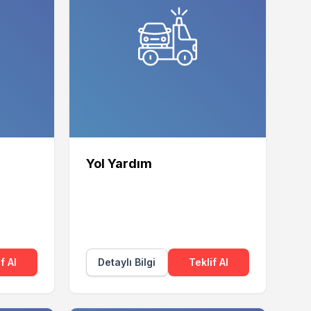
Yol Yardım
f Al
Detaylı Bilgi
Teklif Al