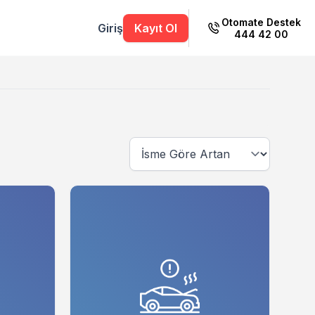
Otomate Destek
Giriş
Kayıt Ol
444 42 00