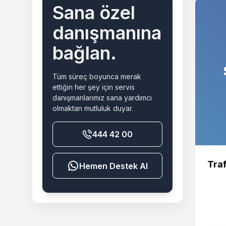
Sana özel
danışmanına
bağlan.
Tüm süreç boyunca merak
ettiğin her şey için servis
danışmanlarımız sana yardımcı
olmaktan mutluluk duyar.
444 42 00
Traf
Destek Al