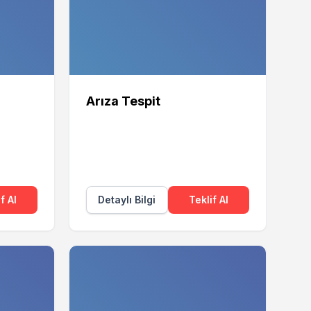
Arıza Tespit
f Al
Detaylı Bilgi
Teklif Al