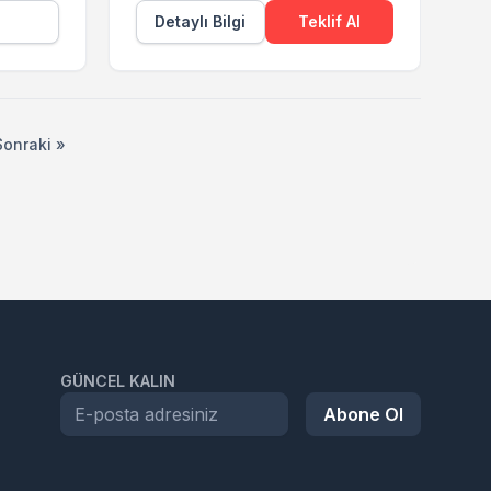
Detaylı Bilgi
Teklif Al
Sonraki »
GÜNCEL KALIN
Abone Ol