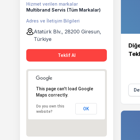
Hizmet verilen markalar
Multibrand Servis (Tüm Markalar)
Adres ve İletişim Bilgileri
Atatürk Blv., 28200 Giresun,
Türkiye
Diğe
Tekl
Teklif Al
This page can't load Google
Det
Maps correctly.
Do you own this
OK
website?