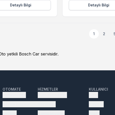
Detaylı Bilgi
Detaylı Bilgi
1
2
o yetkili Bosch Car servisidir.
OTOMATE
HIZMETLER
KULLANICI
Hakkımızda
Tüm Hizmetler
Giriş
Servis başvurusu
Servisler
Kayıt ol
İletişim
Kampanyalar
Profil