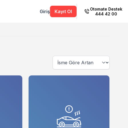
Otomate Destek
Giriş
Kayıt Ol
444 42 00