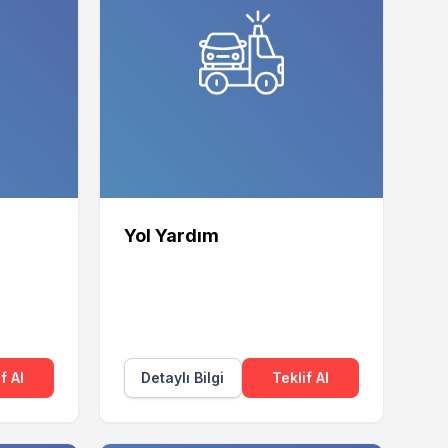
Yol Yardım
f Al
Detaylı Bilgi
Teklif Al