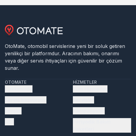
OtoMate, otomobil servislerine yeni bir soluk getiren
yenilikçi bir platformdur. Aracının bakımı, onarımı
veya diğer servis ihtiyaçları için güvenilir bir çözüm
sunar.
OTOMATE
HIZMETLER
Hakkımızda
Tüm Hizmetler
Servis başvurusu
Servisler
İletişim
Kampanyalar
SSS
Periyodik Bakım
Paketleri