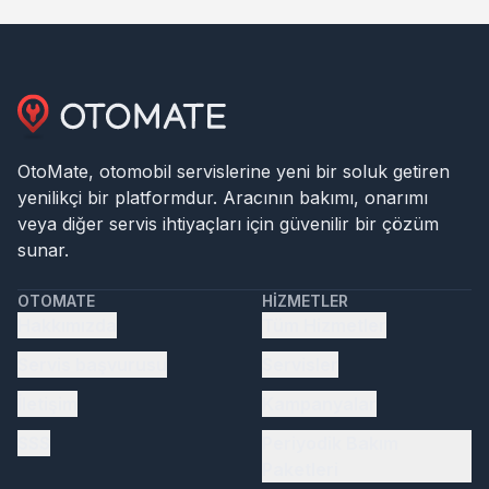
OtoMate, otomobil servislerine yeni bir soluk getiren
yenilikçi bir platformdur. Aracının bakımı, onarımı
veya diğer servis ihtiyaçları için güvenilir bir çözüm
sunar.
OTOMATE
HIZMETLER
Hakkımızda
Tüm Hizmetler
Servis başvurusu
Servisler
İletişim
Kampanyalar
SSS
Periyodik Bakım
Paketleri